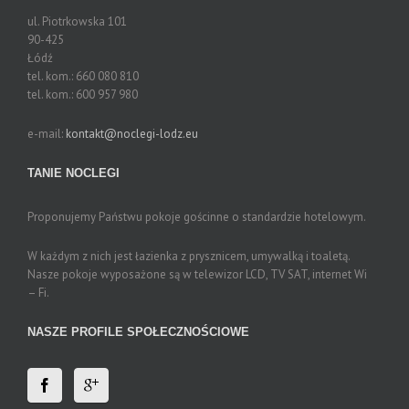
ul. Piotrkowska 101
90-425
Łódź
tel. kom.:
660 080 810
tel. kom.:
600 957 980
e-mail:
kontakt@noclegi-lodz.eu
TANIE NOCLEGI
Proponujemy Państwu pokoje gościnne o standardzie hotelowym.
W każdym z nich jest łazienka z prysznicem, umywalką i toaletą.
Nasze pokoje wyposażone są w telewizor LCD, TV SAT, internet Wi
– Fi.
NASZE PROFILE SPOŁECZNOŚCIOWE