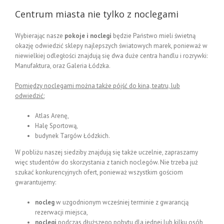
Centrum miasta nie tylko z noclegami
Wybierając nasze
pokoje i noclegi
będzie Państwo mieli świetną
okazję odwiedzić sklepy najlepszych światowych marek, ponieważ w
niewielkiej odległości znajdują się dwa duże centra handlu i rozrywki:
Manufaktura, oraz Galeria Łódzka.
Pomiędzy noclegami można także pójść do kina, teatru, lub
odwiedzić:
Atlas Arenę,
Halę Sportową,
budynek Targów Łódzkich.
W pobliżu naszej siedziby znajdują się także uczelnie, zapraszamy
więc studentów do skorzystania z tanich noclegów. Nie trzeba już
szukać konkurencyjnych ofert, ponieważ wszystkim gościom
gwarantujemy:
nocleg
w uzgodnionym wcześniej terminie z gwarancją
rezerwacji miejsca,
noclegi
podczas dłuższego pobytu dla jednej lub kilku osób