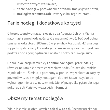
w komfortowych warunkach,
tanie noclegi
w porównaniu z ofertami tradycyjnych hoteli,
noclegi w centrum Łodzi
z wszystkimi tego zaletami.
Tanie noclegi i dodatkowe korzyści
O bezpieczeństwo naszej siedziby dba Agencja Ochrony Mienia,
natomiast samochody gości także mają możliwość być pod dobrą
opieką. W odległości 200 metrów, przy ulicy Kościuszki 42, znajduje
się parking strzeżony. Korzystając zatem ze wszystkich udogodnień
podczas noclegów, będziecie Państwo spokojni o swoje auto.
Dobra lokalizacja kamienicy z
tanimi noclegami
przekłada się
również na łatwość przemieszczania w Łodzi. Dojazd do lotniska
zajmie około 15 minut, a położony w pobliżu węzeł komunikacyjny
pozwoli w czasie między noclegami dotrzeć łatwo i szybko do
wybranego miejsca w naszym mieście.
W przypadku pytań obsługa
pokoi udzieli Państwu wszystkich informacji.
Obszerny temat noclegów
Wiele jest miejsc oferujących
noclegi w Łodzi
. Chcemy przekonać