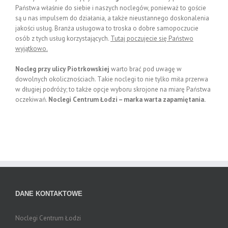
Państwa właśnie do siebie i naszych noclegów, ponieważ to goście
są u nas impulsem do działania, a także nieustannego doskonalenia
jakości usług. Branża usługowa to troska o dobre samopoczucie
osób z tych usług korzystających.
Tutaj poczujecie się Państwo
wyjątkowo.
Nocleg przy ulicy Piotrkowskiej
warto brać pod uwagę w
dowolnych okolicznościach. Takie noclegi to nie tylko miła przerwa
w długiej podróży; to także opcje wyboru skrojone na miarę Państwa
oczekiwań.
Noclegi Centrum Łodzi – marka warta zapamiętania.
DANE KONTAKTOWE
Noclegi Centrum Łodzi