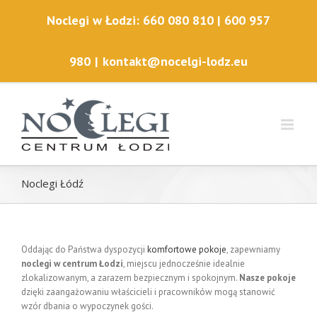
Noclegi w Łodzi: 660 080 810 | 600 957
980
|
kontakt@nocelgi-lodz.eu
Noclegi Łódź
Oddając do Państwa dyspozycji
komfortowe pokoje
, zapewniamy
noclegi w centrum Łodzi
, miejscu jednocześnie idealnie
zlokalizowanym, a zarazem bezpiecznym i spokojnym.
Nasze pokoje
dzięki zaangażowaniu właścicieli i pracowników mogą stanowić
wzór dbania o wypoczynek gości.