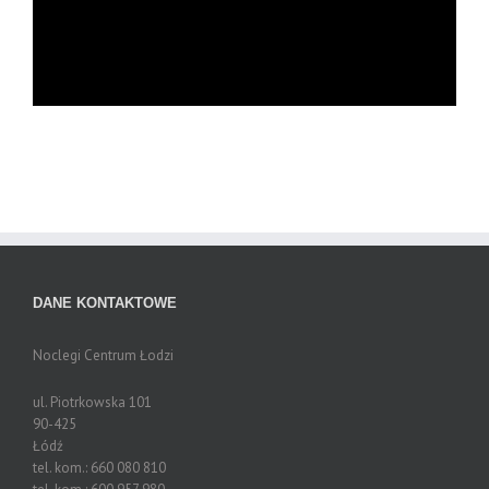
DANE KONTAKTOWE
Noclegi Centrum Łodzi
ul. Piotrkowska 101
90-425
Łódź
tel. kom.:
660 080 810