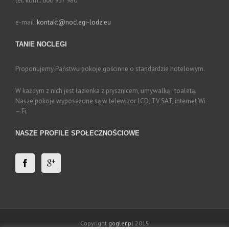
tel. kom.:
600 957 980
e-mail:
kontakt@noclegi-lodz.eu
TANIE NOCLEGI
Proponujemy Państwu pokoje gościnne o standardzie hotelowym.
W każdym z nich jest łazienka z prysznicem, umywalką i toaletą.
Nasze pokoje wyposażone są w telewizor LCD, TV SAT, internet Wi
– Fi.
NASZE PROFILE SPOŁECZNOŚCIOWE
Copyright
gogler.pl
2015