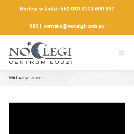
Noclegi w Łodzi: 660 080 810 | 600 957
980
|
kontakt@nocelgi-lodz.eu
Wirtualny spacer