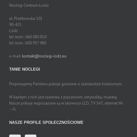
Noclegi Centrum Łodzi
ul. Piotrkowska 101
90-425
Łódź
tel. kom.:
660 080 810
tel. kom.:
600 957 980
e-mail:
kontakt@noclegi-lodz.eu
TANIE NOCLEGI
Proponujemy Państwu pokoje gościnne o standardzie hotelowym.
W każdym z nich jest łazienka z prysznicem, umywalką i toaletą.
Nasze pokoje wyposażone są w telewizor LCD, TV SAT, internet Wi
– Fi.
NASZE PROFILE SPOŁECZNOŚCIOWE